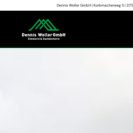
Zum
Dennis Woller GmbH | Korbmacherweg 5 | 21723
Inhalt
springen