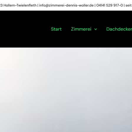
 Hollern-Twielenfleth | info@zimmerei-dennis-woller.de | 04141 529 917-0 | se
Start
Zimmerei
Dachdecker