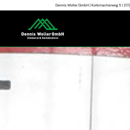
Zum
Dennis Woller GmbH | Korbmacherweg 5 | 21723
Inhalt
springen