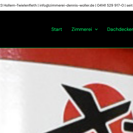
 Hollern-Twielenfleth | info@zimmerei-dennis-woller.de | 04141 529 917-0 | se
Start
Zimmerei
Dachdecker